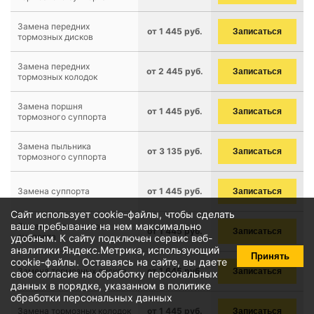
Замена передних
от 1 445 руб.
Записаться
тормозных дисков
Замена передних
от 2 445 руб.
Записаться
тормозных колодок
Замена поршня
от 1 445 руб.
Записаться
тормозного суппорта
Замена пыльника
от 3 135 руб.
Записаться
тормозного суппорта
Замена суппорта
от 1 445 руб.
Записаться
Сайт использует cookie-файлы, чтобы сделать
ваше пребывание на нем максимально
Замена тормозного
от 1 445 руб.
Записаться
суппорта
удобным. К cайту подключен сервис веб-
аналитики Яндекс.Метрика, использующий
Принять
cookie-файлы
. Оставаясь на сайте, вы даете
Замена тормозных дисков
от 1 645 руб.
Записаться
свое
согласие на обработку персональных
данных
в порядке, указанном в
политике
обработки персональных данных
Замена тормозных колодок
от 1 445 руб.
Записаться