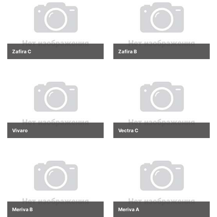
Zafira C
Zafira B
Vivaro
Vectra C
Meriva B
Meriva A