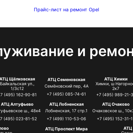
Прайс-лист на ремонт Opel
луживание и ремо
АТЦ Щёлковская
АТЦ Химки
АТЦ Семеновская
Байкальская ул.,
Химки, ш Нагорно
Семёновский пер, 4А
1/3с12
2к7
+7 (495) 085-74-61
7 (495) 162-90-81
+7 (495) 989-21-
АТЦ Алтуфьево
АТЦ Лобненская
АТЦ Очаково
туфьевское ш., 48к4
Лобненская, 17 стр.1
Очаковское ш., 10к
7 (495) 023-81-52
+7 (499) 110-53-06
+7 (495) 152-31-1
лово
АТЦ
АТЦ Проспект Мира
львар,
Сосно