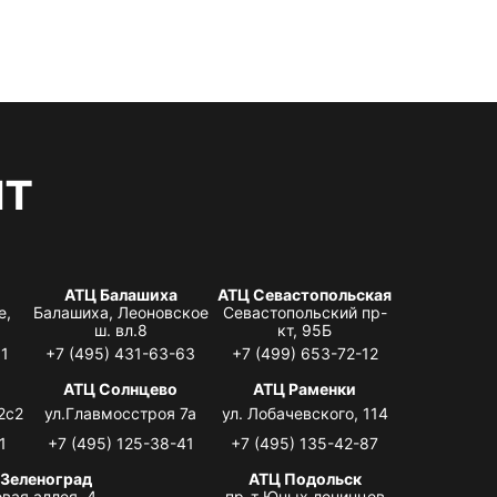
нт
АТЦ Балашиха
АТЦ Севастопольская
е,
Балашиха, Леоновское
Севастопольский пр-
ш. вл.8
кт, 95Б
31
+7 (495) 431-63-63
+7 (499) 653-72-12
АТЦ Солнцево
АТЦ Раменки
2с2
ул.Главмосстроя 7а
ул. Лобачевского, 114
1
+7 (495) 125-38-41
+7 (495) 135-42-87
 Зеленоград
АТЦ Подольск
вая аллея, 4,
пр-т Юных ленинцев