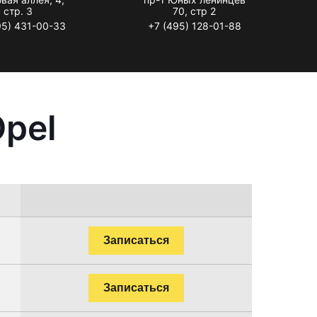
стр. 3
70, стр 2
95) 431-00-33
+7 (495) 128-01-88
pel
Записаться
Записаться