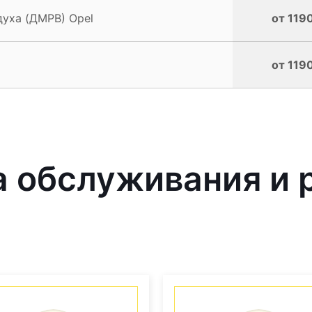
духа (ДМРВ) Opel
от 1190
от 1190
обслуживания и р