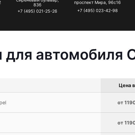
2
проспект Мира, 96с16
83б
+7 (495) 023-42-98
+7 (495) 021-25-26
 для автомобиля O
Цена в
pel
от 1190
от 1190