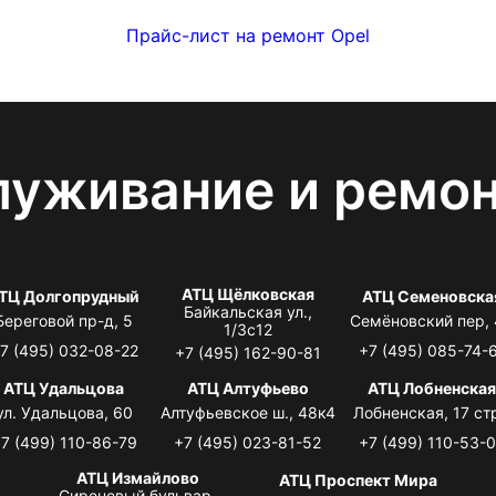
Прайс-лист на ремонт Opel
луживание и ремо
АТЦ Щёлковская
ТЦ Долгопрудный
АТЦ Семеновска
Байкальская ул.,
Береговой пр-д, 5
Семёновский пер,
1/3с12
7 (495) 032-08-22
+7 (495) 085-74-
+7 (495) 162-90-81
АТЦ Удальцова
АТЦ Алтуфьево
АТЦ Лобненска
ул. Удальцова, 60
Алтуфьевское ш., 48к4
Лобненская, 17 стр
7 (499) 110-86-79
+7 (495) 023-81-52
+7 (499) 110-53-
АТЦ Измайлово
АТЦ Проспект Мира
Сиреневый бульвар,