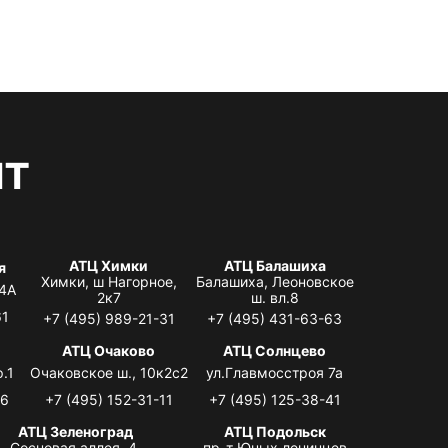
нт
АТЦ Химки
АТЦ Балашиха
я
Химки, ш Нагорное,
Балашиха, Леоновское
 4А
2к7
ш. вл.8
61
+7 (495) 989-21-31
+7 (495) 431-63-63
я
АТЦ Очаково
АТЦ Солнцево
.1
Очаковское ш., 10к2с2
ул.Главмосстроя 7а
06
+7 (495) 152-31-11
+7 (495) 125-38-41
АТЦ Зеленоград
АТЦ Подольск
Сосновая аллея, 4,
пр-т Юных ленинцев