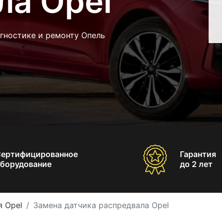
ла Opel
гностике и ремонту Опель
Сертифицированное
Гарантия
борудование
до 2 лет
 Opel
Замена датчика распредвала Opel