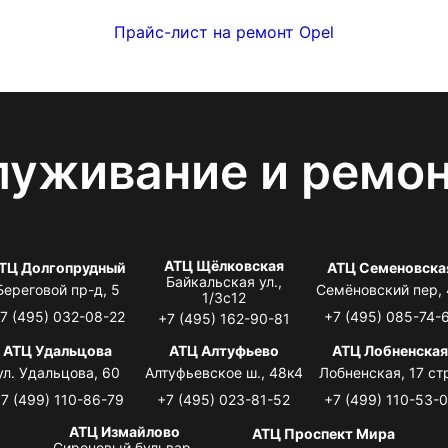
Прайс-лист на ремонт Opel
луживание и ремо
АТЦ Щёлковская
ТЦ Долгопрудный
АТЦ Семеновска
Байкальская ул.,
Береговой пр-д, 5
Семёновский пер,
1/3с12
7 (495) 032-08-22
+7 (495) 085-74-
+7 (495) 162-90-81
АТЦ Удальцова
АТЦ Алтуфьево
АТЦ Лобненска
ул. Удальцова, 60
Алтуфьевское ш., 48к4
Лобненская, 17 стр
7 (499) 110-86-79
+7 (495) 023-81-52
+7 (499) 110-53-
АТЦ Измайлово
АТЦ Проспект Мира
Сиреневый бульвар,