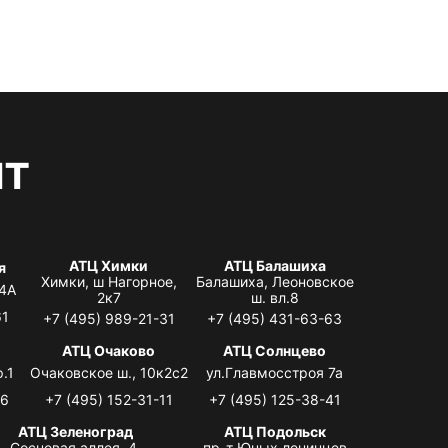
нт
АТЦ Химки
АТЦ Балашиха
я
Химки, ш Нагорное,
Балашиха, Леоновское
 4А
2к7
ш. вл.8
61
+7 (495) 989-21-31
+7 (495) 431-63-63
я
АТЦ Очаково
АТЦ Солнцево
.1
Очаковское ш., 10к2с2
ул.Главмосстроя 7а
06
+7 (495) 152-31-11
+7 (495) 125-38-41
АТЦ Зеленоград
АТЦ Подольск
Сосновая аллея, 4,
пр-т Юных ленинцев