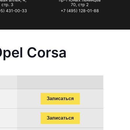
стр. 3
70, стр 2
95) 431-00-33
+7 (495) 128-01-88
pel Corsa
Записаться
Записаться