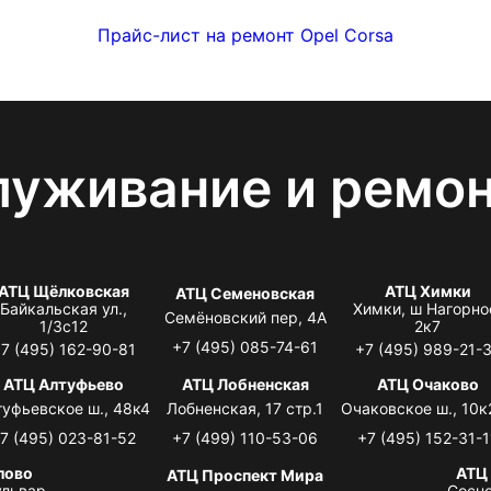
Прайс-лист на ремонт Opel Corsa
луживание и ремо
АТЦ Щёлковская
АТЦ Химки
АТЦ Семеновская
Байкальская ул.,
Химки, ш Нагорно
Семёновский пер, 4А
1/3с12
2к7
+7 (495) 085-74-61
7 (495) 162-90-81
+7 (495) 989-21-
АТЦ Алтуфьево
АТЦ Лобненская
АТЦ Очаково
туфьевское ш., 48к4
Лобненская, 17 стр.1
Очаковское ш., 10к
7 (495) 023-81-52
+7 (499) 110-53-06
+7 (495) 152-31-1
лово
АТЦ
АТЦ Проспект Мира
львар,
Сосно