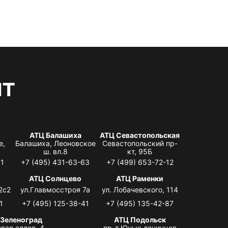
нт
АТЦ Балашиха
АТЦ Севастопольская
е,
Балашиха, Леоновское
Севастопольский пр-
ш. вл.8
кт, 95Б
31
+7 (495) 431-63-63
+7 (499) 653-72-12
АТЦ Солнцево
АТЦ Раменки
2с2
ул.Главмосстроя 7а
ул. Лобачевского, 114
1
+7 (495) 125-38-41
+7 (495) 135-42-87
 Зеленоград
АТЦ Подольск
вая аллея, 4,
пр-т Юных ленинцев