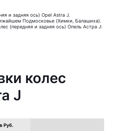
 и задняя ось) Opel Astra J.
лижайшем Подмосковье (Химки, Балашиха).
ес (передняя и задняя ось) Опель Астра J:
вки колес
a J
в Руб.