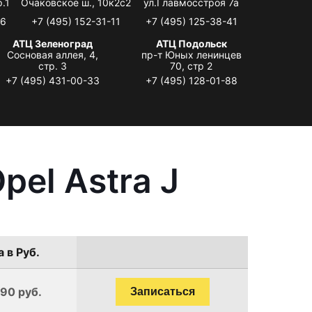
.1
Очаковское ш., 10к2с2
ул.Главмосстроя 7а
06
+7 (495) 152-31-11
+7 (495) 125-38-41
АТЦ Зеленоград
АТЦ Подольск
Сосновая аллея, 4,
пр-т Юных ленинцев
стр. 3
70, стр 2
+7 (495) 431-00-33
+7 (495) 128-01-88
el Astra J
 в Руб.
190 руб.
Записаться