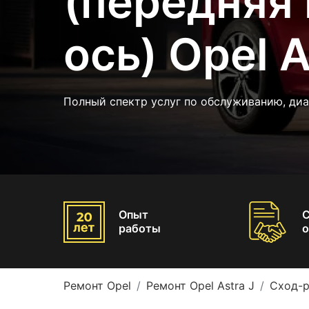
(передняя 
ось) Opel A
Полный спектр услуг по обслуживанию, диа
Опыт
работы
о
Ремонт Opel
Ремонт Opel Astra J
Сход-р