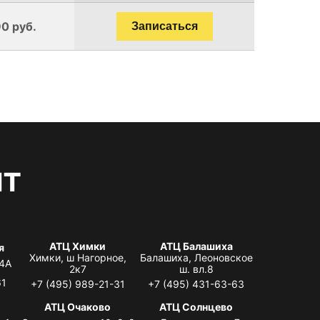
0 руб.
Записаться
нт
АТЦ Химки
АТЦ Балашиха
я
Химки, ш Нагорное,
Балашиха, Леоновское
 4А
2к7
ш. вл.8
61
+7 (495) 989-21-31
+7 (495) 431-63-63
я
АТЦ Очаково
АТЦ Солнцево