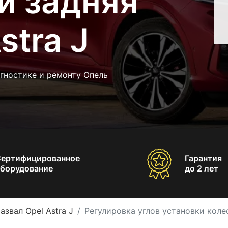
и задняя
stra J
гностике и ремонту Опель
Сертифицированное
Гарантия
борудование
до 2 лет
азвал Opel Astra J
Регулировка углов установки колес