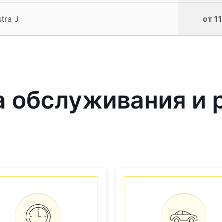
tra J
от 1
обслуживания и р