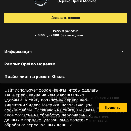
Сервис Opel в Москве
Заказать звонок
Режим работы:
с 9:00 до 21:00
без выходных
Информация
Ремонт Opel по моделям
Прайс-лист на ремонт Опель
Сайт использует cookie-файлы, чтобы сделать
ваше пребывание на нем максимально
© 2010-2026
Сервис Opel в Москве – ремонт и обслуживание
удобным. К cайту подключен сервис веб-
автомобилей
аналитики Яндекс.Метрика, использующий
Принять
Использование товарного знака и логотипов бренда происходит
cookie-файлы
. Оставаясь на сайте, вы даете
исключительно в информационных целях не является нарушением и
свое
согласие на обработку персональных
не требует получения согласия правообладателя.
данных
в порядке, указанном в
политике
Защита данных и политика конфиденциальности.
обработки персональных данных