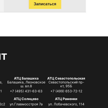
Записаться
нт
АТЦ Балашиха
АТЦ Севастопольская
е,
Балашиха, Леоновское
Севастопольский пр-
ш. вл.8
кт, 95Б
31
+7 (495) 431-63-63
+7 (499) 653-72-12
АТЦ Солнцево
АТЦ Раменки
2с2
ул.Главмосстроя 7а
ул. Лобачевского, 114