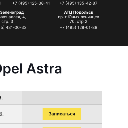
1
+7 (495) 125-38-41
+7 (495) 135-42-87
 Зеленоград
АТЦ Подольск
вая аллея, 4,
пр-т Юных ленинцев
стр. 3
70, стр 2
95) 431-00-33
+7 (495) 128-01-88
pel Astra
б.
б.
Записаться