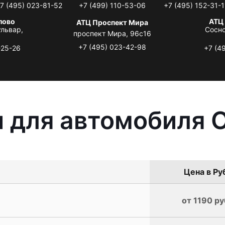
7 (495) 023-81-52
+7 (499) 110-53-06
+7 (495) 152-31-1
лово
АТЦ
АТЦ Проспект Мира
львар,
Сосно
проспект Мира, 96с16
+7 (495) 023-42-98
-25-26
+7 (4
 для автомобиля O
Цена в Ру
от 1190 ру