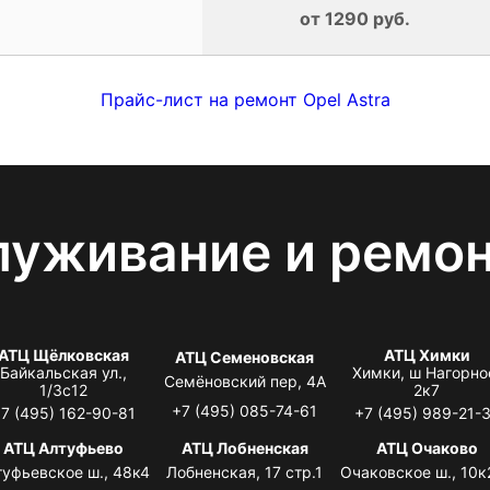
от 1290 руб.
Прайс-лист на ремонт Opel Astra
луживание и ремо
АТЦ Щёлковская
АТЦ Химки
АТЦ Семеновская
Байкальская ул.,
Химки, ш Нагорно
Семёновский пер, 4А
1/3с12
2к7
+7 (495) 085-74-61
7 (495) 162-90-81
+7 (495) 989-21-
АТЦ Алтуфьево
АТЦ Лобненская
АТЦ Очаково
туфьевское ш., 48к4
Лобненская, 17 стр.1
Очаковское ш., 10к