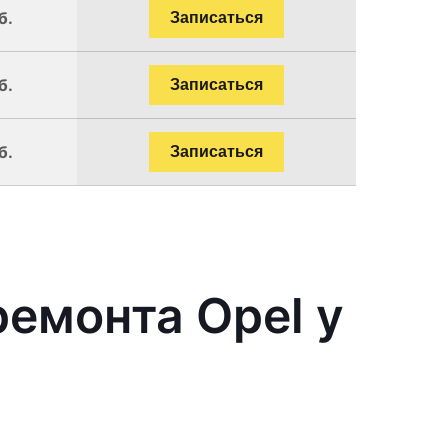
б.
Записаться
б.
Записаться
б.
Записаться
емонта Opel у