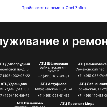
Прайс-лист на ремонт Opel Zafira
луживание и ремо
АТЦ Щёлковская
ТЦ Долгопрудный
АТЦ Семеновска
Байкальская ул.,
Береговой пр-д, 5
Семёновский пер,
1/3с12
7 (495) 032-08-22
+7 (495) 085-74-
+7 (495) 162-90-81
АТЦ Удальцова
АТЦ Алтуфьево
АТЦ Лобненска
ул. Удальцова, 60
Алтуфьевское ш., 48к4
Лобненская, 17 стр
7 (499) 110-86-79
+7 (495) 023-81-52
+7 (499) 110-53-
АТЦ Измайлово
АТЦ Проспект Мира
Сиреневый бульвар,