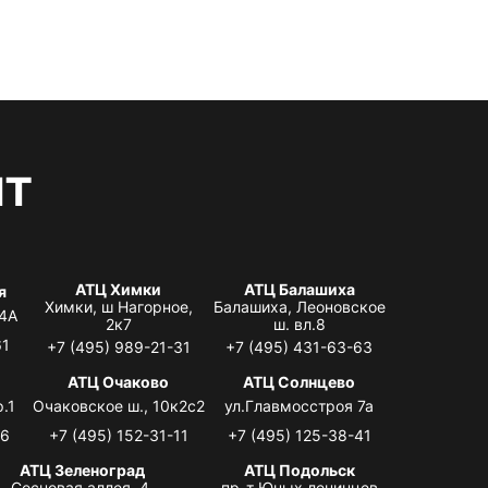
нт
АТЦ Химки
АТЦ Балашиха
я
Химки, ш Нагорное,
Балашиха, Леоновское
 4А
2к7
ш. вл.8
61
+7 (495) 989-21-31
+7 (495) 431-63-63
я
АТЦ Очаково
АТЦ Солнцево
.1
Очаковское ш., 10к2с2
ул.Главмосстроя 7а
06
+7 (495) 152-31-11
+7 (495) 125-38-41
АТЦ Зеленоград
АТЦ Подольск
Сосновая аллея, 4,
пр-т Юных ленинцев