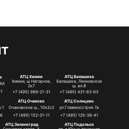
нт
АТЦ Химки
АТЦ Балашиха
я
Химки, ш Нагорное,
Балашиха, Леоновское
 4А
2к7
ш. вл.8
61
+7 (495) 989-21-31
+7 (495) 431-63-63
я
АТЦ Очаково
АТЦ Солнцево
.1
Очаковское ш., 10к2с2
ул.Главмосстроя 7а
06
+7 (495) 152-31-11
+7 (495) 125-38-41
АТЦ Зеленоград
АТЦ Подольск
Сосновая аллея, 4,
пр-т Юных ленинцев