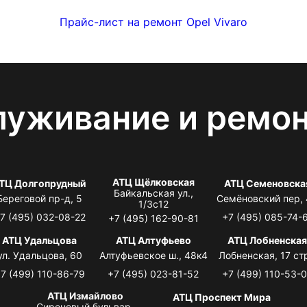
Прайс-лист на ремонт Opel Vivaro
луживание и ремо
АТЦ Щёлковская
ТЦ Долгопрудный
АТЦ Семеновска
Байкальская ул.,
Береговой пр-д, 5
Семёновский пер,
1/3с12
7 (495) 032-08-22
+7 (495) 085-74-
+7 (495) 162-90-81
АТЦ Удальцова
АТЦ Алтуфьево
АТЦ Лобненска
ул. Удальцова, 60
Алтуфьевское ш., 48к4
Лобненская, 17 стр
7 (499) 110-86-79
+7 (495) 023-81-52
+7 (499) 110-53-
АТЦ Измайлово
АТЦ Проспект Мира
Сиреневый бульвар,