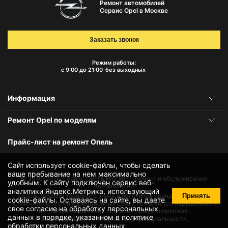
Ремонт автомобилей
Сервис Opel в Москве
Заказать звонок
Режим работы:
с 9:00 до 21:00
без выходных
Информация
Ремонт Opel по моделям
Прайс-лист на ремонт Опель
Сайт использует cookie-файлы, чтобы сделать
ваше пребывание на нем максимально
© 2010-2026
Сервис Opel в Москве – ремонт и обслуживание
удобным. К cайту подключен сервис веб-
автомобилей
аналитики Яндекс.Метрика, использующий
Принять
Использование товарного знака и логотипов бренда происходит
cookie-файлы
. Оставаясь на сайте, вы даете
исключительно в информационных целях не является нарушением и
свое
согласие на обработку персональных
не требует получения согласия правообладателя.
данных
в порядке, указанном в
политике
Защита данных и политика конфиденциальности.
обработки персональных данных