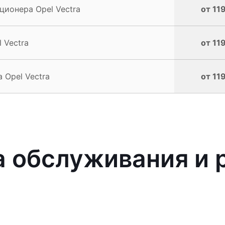
ионера Opel Vectra
от 11
 Vectra
от 11
 Opel Vectra
от 11
обслуживания и р