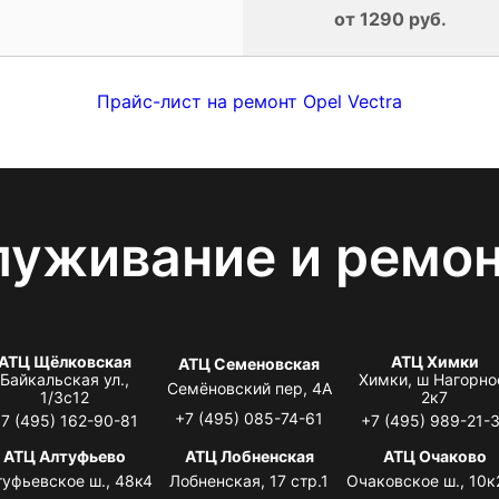
от 1290 руб.
Прайс-лист на ремонт Opel Vectra
луживание и ремо
АТЦ Щёлковская
АТЦ Химки
АТЦ Семеновская
Байкальская ул.,
Химки, ш Нагорно
Семёновский пер, 4А
1/3с12
2к7
+7 (495) 085-74-61
7 (495) 162-90-81
+7 (495) 989-21-
АТЦ Алтуфьево
АТЦ Лобненская
АТЦ Очаково
туфьевское ш., 48к4
Лобненская, 17 стр.1
Очаковское ш., 10к