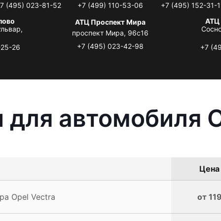
7 (495) 023-81-52
+7 (499) 110-53-06
+7 (495) 152-31-1
лово
АТЦ
АТЦ Проспект Мира
львар,
Сосно
проспект Мира, 96с16
+7 (495) 023-42-98
-25-26
+7 (4
 для автомобиля O
Цена 
а Opel Vectra
от 11