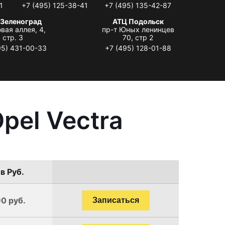
1
+7 (495) 125-38-41
+7 (495) 135-42-87
 Зеленоград
АТЦ Подольск
вая аллея, 4,
пр-т Юных ленинцев
стр. 3
70, стр 2
95) 431-00-33
+7 (495) 128-01-88
pel Vectra
в Руб.
90 руб.
Записаться