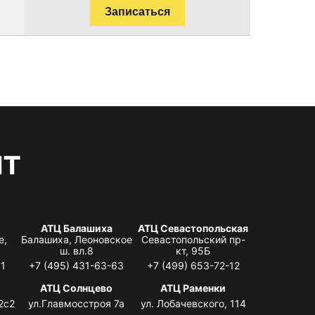
Записаться
нт
АТЦ Балашиха
АТЦ Севастопольская
е,
Балашиха, Леоновское
Севастопольский пр-
ш. вл.8
кт, 95Б
31
+7 (495) 431-63-63
+7 (499) 653-72-12
АТЦ Солнцево
АТЦ Раменки
2с2
ул.Главмосстроя 7а
ул. Лобачевского, 114