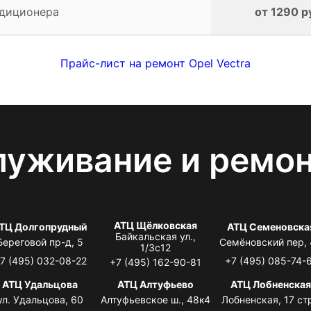
ндиционера
от 1290 р
Прайс-лист на ремонт Opel Vectra
луживание и ремо
АТЦ Щёлковская
ТЦ Долгопрудный
АТЦ Семеновска
Байкальская ул.,
Береговой пр-д, 5
Семёновский пер,
1/3с12
7 (495) 032-08-22
+7 (495) 085-74-
+7 (495) 162-90-81
АТЦ Удальцова
АТЦ Алтуфьево
АТЦ Лобненска
ул. Удальцова, 60
Алтуфьевское ш., 48к4
Лобненская, 17 стр