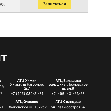
уб.
Записаться
нт
АТЦ Химки
АТЦ Балашиха
я
Химки, ш Нагорное,
Балашиха, Леоновское
 4А
2к7
ш. вл.8
61
+7 (495) 989-21-31
+7 (495) 431-63-63
я
АТЦ Очаково
АТЦ Солнцево
.1
Очаковское ш., 10к2с2
ул.Главмосстроя 7а