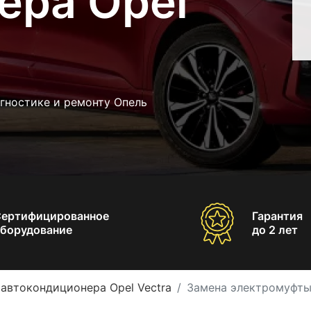
ера Opel
гностике и ремонту Опель
Сертифицированное
Гарантия
борудование
до 2 лет
автокондиционера Opel Vectra
Замена электромуфты