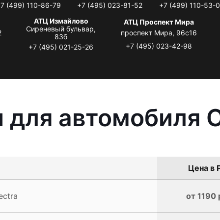
7 (499) 110-86-79
+7 (495) 023-81-52
+7 (499) 110-53-
АТЦ Измайлово
АТЦ Проспект Мира
Сиреневый бульвар,
2
проспект Мира, 96с16
83б
+7 (495) 023-42-98
+7 (495) 021-25-26
 для автомобиля O
Цена в 
ectra
от 1190 