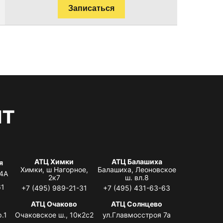
Записаться
нт
АТЦ Химки
АТЦ Балашиха
я
Химки, ш Нагорное,
Балашиха, Леоновское
 4А
2к7
ш. вл.8
61
+7 (495) 989-21-31
+7 (495) 431-63-63
я
АТЦ Очаково
АТЦ Солнцево
.1
Очаковское ш., 10к2с2
ул.Главмосстроя 7а