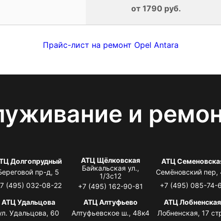
от 1790 руб.
Прайс-лист на ремонт Opel Antara
луживание и ремо
АТЦ Щёлковская
ТЦ Долгопрудный
АТЦ Семеновска
Байкальская ул.,
Береговой пр-д, 5
Семёновский пер,
1/3с12
7 (495) 032-08-22
+7 (495) 085-74-
+7 (495) 162-90-81
АТЦ Удальцова
АТЦ Алтуфьево
АТЦ Лобненска
ул. Удальцова, 60
Алтуфьевское ш., 48к4
Лобненская, 17 стр