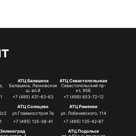
нт
АТЦ Балашиха
АТЦ Севастопольская
е,
Балашиха, Леоновское
Севастопольский пр-
ш. вл.8
кт, 95Б
31
+7 (495) 431-63-63
+7 (499) 653-72-12
АТЦ Солнцево
АТЦ Раменки
2с2
ул.Главмосстроя 7а
ул. Лобачевского, 114
1
+7 (495) 125-38-41
+7 (495) 135-42-87
 Зеленоград
АТЦ Подольск
вая аллея, 4,
пр-т Юных ленинцев