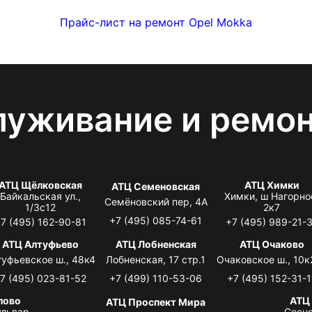
Прайс-лист на ремонт Opel Mokka
луживание и ремо
АТЦ Щёлковская
АТЦ Химки
АТЦ Семеновская
Байкальская ул.,
Химки, ш Нагорно
Семёновский пер, 4А
1/3с12
2к7
+7 (495) 085-74-61
7 (495) 162-90-81
+7 (495) 989-21-
АТЦ Алтуфьево
АТЦ Лобненская
АТЦ Очаково
туфьевское ш., 48к4
Лобненская, 17 стр.1
Очаковское ш., 10к
7 (495) 023-81-52
+7 (499) 110-53-06
+7 (495) 152-31-1
лово
АТЦ
АТЦ Проспект Мира
львар,
Сосно