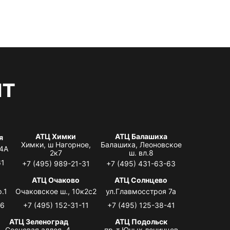
нт
АТЦ Химки
АТЦ Балашиха
я
Химки, ш Нагорное,
Балашиха, Леоновское
 4А
2к7
ш. вл.8
61
+7 (495) 989-21-31
+7 (495) 431-63-63
я
АТЦ Очаково
АТЦ Солнцево
.1
Очаковское ш., 10к2с2
ул.Главмосстроя 7а
06
+7 (495) 152-31-11
+7 (495) 125-38-41
АТЦ Зеленоград
АТЦ Подольск
Сосновая аллея, 4,
пр-т Юных ленинцев