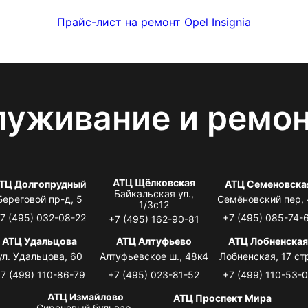
Прайс-лист на ремонт Opel Insignia
луживание и ремо
АТЦ Щёлковская
ТЦ Долгопрудный
АТЦ Семеновска
Байкальская ул.,
Береговой пр-д, 5
Семёновский пер,
1/3с12
7 (495) 032-08-22
+7 (495) 085-74-
+7 (495) 162-90-81
АТЦ Удальцова
АТЦ Алтуфьево
АТЦ Лобненска
ул. Удальцова, 60
Алтуфьевское ш., 48к4
Лобненская, 17 стр
7 (499) 110-86-79
+7 (495) 023-81-52
+7 (499) 110-53-
АТЦ Измайлово
АТЦ Проспект Мира
Сиреневый бульвар,