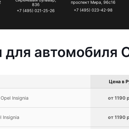
2
проспект Мира, 96с16
83б
+7 (495) 023-42-98
+7 (495) 021-25-26
 для автомобиля Op
Цена в Р
pel Insignia
от 1190 
Insignia
от 1190 