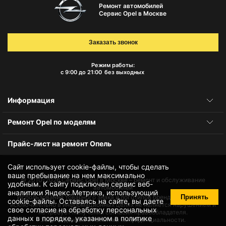
Ремонт автомобилей
Сервис Opel в Москве
Заказать звонок
Режим работы:
с 9:00 до 21:00
без выходных
Информация
Ремонт Opel по моделям
Прайс-лист на ремонт Опель
Сайт использует cookie-файлы, чтобы сделать
ваше пребывание на нем максимально
© 2010-2026
Сервис Opel в Москве – ремонт и обслуживание
удобным. К cайту подключен сервис веб-
автомобилей
аналитики Яндекс.Метрика, использующий
Принять
Использование товарного знака и логотипов бренда происходит
cookie-файлы
. Оставаясь на сайте, вы даете
исключительно в информационных целях не является нарушением и
свое
согласие на обработку персональных
не требует получения согласия правообладателя.
данных
в порядке, указанном в
политике
Защита данных и политика конфиденциальности.