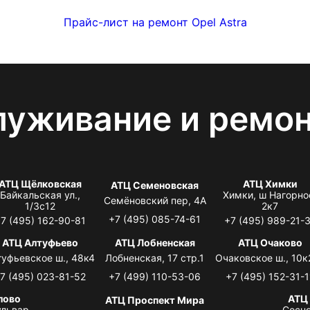
Прайс-лист на ремонт Opel Astra
луживание и ремо
АТЦ Щёлковская
АТЦ Химки
АТЦ Семеновская
Байкальская ул.,
Химки, ш Нагорно
Семёновский пер, 4А
1/3с12
2к7
+7 (495) 085-74-61
7 (495) 162-90-81
+7 (495) 989-21-
АТЦ Алтуфьево
АТЦ Лобненская
АТЦ Очаково
туфьевское ш., 48к4
Лобненская, 17 стр.1
Очаковское ш., 10к
7 (495) 023-81-52
+7 (499) 110-53-06
+7 (495) 152-31-1
лово
АТЦ
АТЦ Проспект Мира
львар,
Сосно