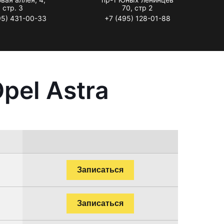
стр. 3
70, стр 2
95) 431-00-33
+7 (495) 128-01-88
pel Astra
Записаться
Записаться