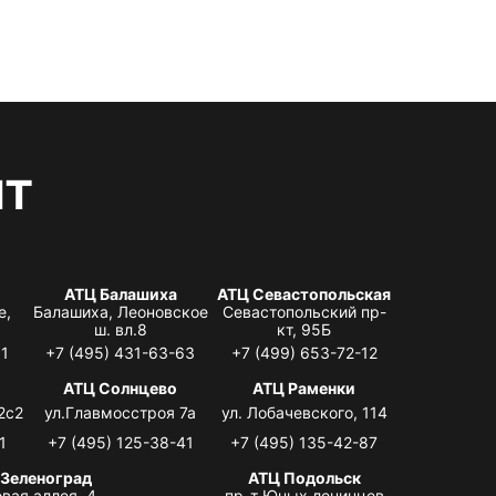
нт
АТЦ Балашиха
АТЦ Севастопольская
е,
Балашиха, Леоновское
Севастопольский пр-
ш. вл.8
кт, 95Б
31
+7 (495) 431-63-63
+7 (499) 653-72-12
АТЦ Солнцево
АТЦ Раменки
2с2
ул.Главмосстроя 7а
ул. Лобачевского, 114
1
+7 (495) 125-38-41
+7 (495) 135-42-87
 Зеленоград
АТЦ Подольск
вая аллея, 4,
пр-т Юных ленинцев