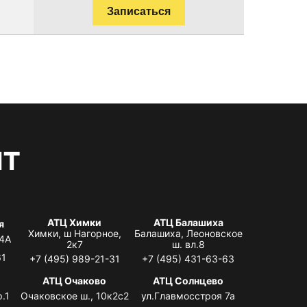
Записаться
нт
АТЦ Химки
АТЦ Балашиха
я
Химки, ш Нагорное,
Балашиха, Леоновское
 4А
2к7
ш. вл.8
61
+7 (495) 989-21-31
+7 (495) 431-63-63
я
АТЦ Очаково
АТЦ Солнцево
.1
Очаковское ш., 10к2с2
ул.Главмосстроя 7а