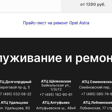
от 1290 руб.
Прайс-лист на ремонт Opel Astra
луживание и ремо
АТЦ Щёлковская
ТЦ Долгопрудный
АТЦ Семеновска
Байкальская ул.,
Береговой пр-д, 5
Семёновский пер,
1/3с12
7 (495) 032-08-22
+7 (495) 085-74-
+7 (495) 162-90-81
АТЦ Удальцова
АТЦ Алтуфьево
АТЦ Лобненска
ул. Удальцова, 60
Алтуфьевское ш., 48к4
Лобненская, 17 стр