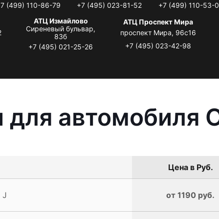
7 (499) 110-86-79
+7 (495) 023-81-52
+7 (499) 110-53-
АТЦ Измайлово
АТЦ Проспект Мира
Сиреневый бульвар,
2
проспект Мира, 96с16
83б
+7 (495) 023-42-98
+7 (495) 021-25-26
 для автомобиля Op
Цена в Руб.
 J
от 1190 руб.