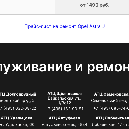
от 1490 руб.
Прайс-лист на ремонт Opel Astra J
луживание и ремо
АТЦ Щёлковская
ТЦ Долгопрудный
АТЦ Семеновска
Байкальская ул.,
Береговой пр-д, 5
Семёновский пер,
1/3с12
7 (495) 032-08-22
+7 (495) 085-74-
+7 (495) 162-90-81
АТЦ Удальцова
АТЦ Алтуфьево
АТЦ Лобненска
ул. Удальцова, 60
Алтуфьевское ш., 48к4
Лобненская, 17 стр