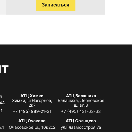
Записаться
нт
АТЦ Химки
АТЦ Балашиха
я
Химки, ш Нагорное,
Балашиха, Леоновское
 4А
2к7
ш. вл.8
61
+7 (495) 989-21-31
+7 (495) 431-63-63
я
АТЦ Очаково
АТЦ Солнцево
.1
Очаковское ш., 10к2с2
ул.Главмосстроя 7а