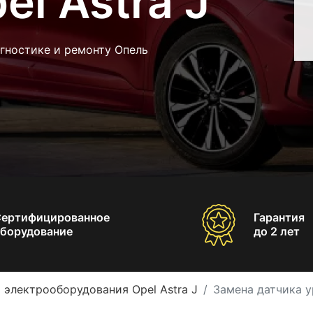
el Astra J
гностике и ремонту Опель
Сертифицированное
Гарантия
борудование
до 2 лет
 электрооборудования Opel Astra J
Замена датчика у