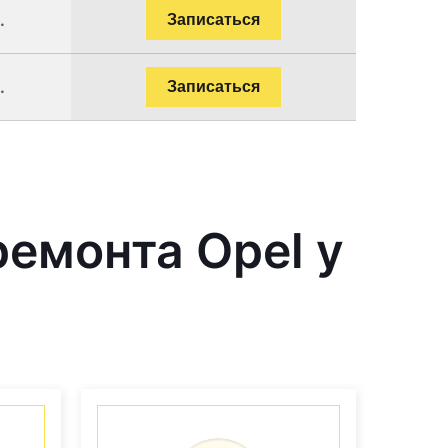
.
Записаться
.
Записаться
емонта Opel у