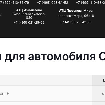
7 (499) 110-86-79
+7 (495) 023-81-52
+7 (499) 110-53-
АТЦ Измайлово
АТЦ Проспект Мира
Сиреневый бульвар,
2
проспект Мира, 96с16
83б
+7 (495) 023-42-98
+7 (495) 021-25-26
 для автомобиля O
Ц
tra H
о