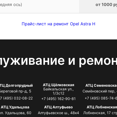
едняя ось)
от 1000 р
Прайс-лист на ремонт Opel Astra H
луживание и ремо
АТЦ Щёлковская
ТЦ Долгопрудный
АТЦ Семеновска
Байкальская ул.,
Береговой пр-д, 5
Семёновский пер,
1/3с12
7 (495) 032-08-22
+7 (495) 085-74-
+7 (495) 162-90-81
АТЦ Удальцова
АТЦ Алтуфьево
АТЦ Лобненска
ул. Удальцова, 60
Алтуфьевское ш., 48к4
Лобненская, 17 стр