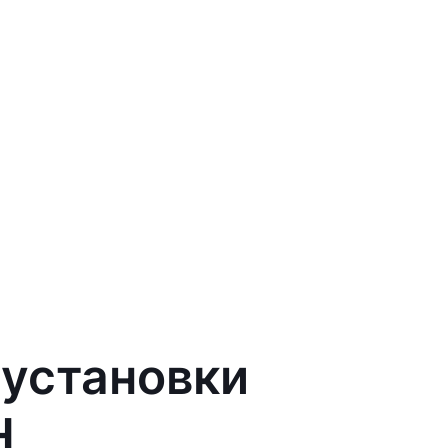
 установки
H