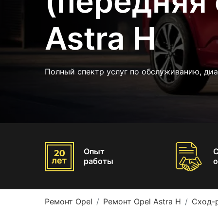
(передняя 
Astra H
Полный спектр услуг по обслуживанию, диа
Опыт
работы
о
Ремонт Opel
Ремонт Opel Astra H
Сход-р