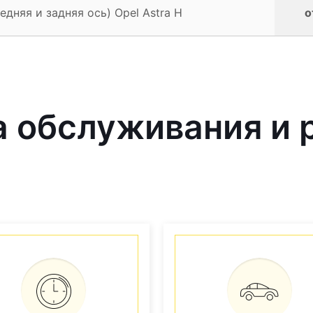
едняя и задняя ось) Opel Astra H
о
обслуживания и р