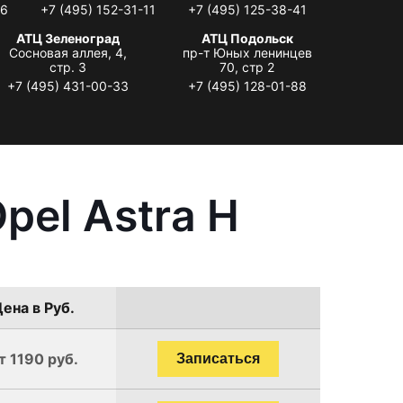
06
+7 (495) 152-31-11
+7 (495) 125-38-41
АТЦ Зеленоград
АТЦ Подольск
Сосновая аллея, 4,
пр-т Юных ленинцев
стр. 3
70, стр 2
+7 (495) 431-00-33
+7 (495) 128-01-88
pel Astra H
ена в Руб.
т 1190 руб.
Записаться