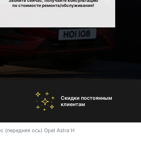
Звоните сейчас, получайте консультацию
по стоимости ремонта/обслуживания!
Скидки постоянным
клиентам
с (передняя ось) Opel Astra H