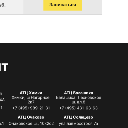
уб.
Записаться
нт
АТЦ Химки
АТЦ Балашиха
я
Химки, ш Нагорное,
Балашиха, Леоновское
 4А
2к7
ш. вл.8
61
+7 (495) 989-21-31
+7 (495) 431-63-63
я
АТЦ Очаково
АТЦ Солнцево
.1
Очаковское ш., 10к2с2
ул.Главмосстроя 7а